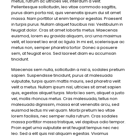
metus, rutrum ac ultricies vel, interdum a velit.
Pellentesque sollicitudin, leo vitae commodo sagittis,
purus diam porta nisl, quis venenatis ipsum dui sit amet
massa. Nam porttitor ut enim tempor egestas. Praesent
in turpis purus. Nullam aliquet faucibus nisi. Vestibulum in
feugiat dolor. Cras sit amet lobortis metus. Maecenas
euismod, lorem eu gravida aliquam, orci urna maximus
velit, et laoreet leo erat ac ligula. In mi est, scelerisque ac
metus non, semper pharetra tortor. Donec a posuere
sem, at feugiat eros. Sed laoreet diam eu accumsan
tincidunt.
Maecenas sem nulla, sollicitudin a nisl a, sodales pretium
sapien. Suspendisse tincidunt, purus at malesuada
vulputate, turpis quam mattis mauris, sed pharetra velit
velit a metus. Nullam ipsum nisl, ultricies sit amet sapien
quis, egestas aliquet turpis. Morbi leo sem, aliquet a justo
vel, mollis rhoncus metus. Cras malesuada, tellus non
malesuada dignissim, massa erat venenatis arcu, sed
euismod lectus mi vel quam. Morbi pretium leo vitae
lorem facilisis, nec semper nulla rutrum. Cras sodales
massa porttitor massa tristique, vel dapibus odio tempor.
Proin eget urna vulputate erat feugiat tempus nec nec
leo. Sed a elit quis nisl aliquam egestas. Vivamus